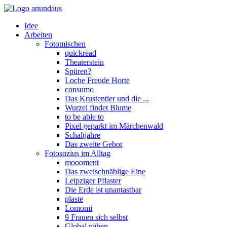
Idee
Arbeiten
Fotomischen
quickread
Theaterstein
Spüren?
Loche Freude Horte
consumo
Das Krustentier und die ...
Wurzel findet Blume
to be able to
Pixel geparkt im Märchenwald
Schaltjahre
Das zweite Gebot
Fotosozius im Alltag
moooment
Das zweischnäblige Eine
Leipziger Pflaster
Die Erde ist unantastbar
plaste
Lomomi
9 Frauen sich selbst
Global nähen